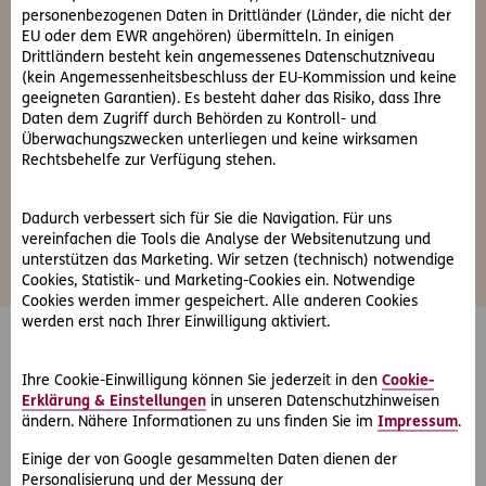
personenbezogenen Daten in Drittländer (Länder, die nicht der
EU oder dem EWR angehören) übermitteln. In einigen
Drittländern besteht kein angemessenes Datenschutzniveau
(kein Angemessenheitsbeschluss der EU-Kommission und keine
geeigneten Garantien). Es besteht daher das Risiko, dass Ihre
Unsere Maklerbetreuerinnen und -betreuer sind
Daten dem Zugriff durch Behörden zu Kontroll- und
kompetente Ansprechpartner für Ihre Anliegen in der
Überwachungszwecken unterliegen und keine wirksamen
Sach-, Lebens- und Krankenversicherung.
Rechtsbehelfe zur Verfügung stehen.
Maklerbetreuer finden
Dadurch verbessert sich für Sie die Navigation. Für uns
vereinfachen die Tools die Analyse der Websitenutzung und
unterstützen das Marketing. Wir setzen (technisch) notwendige
Cookies, Statistik- und Marketing-Cookies ein. Notwendige
Cookies werden immer gespeichert. Alle anderen Cookies
werden erst nach Ihrer Einwilligung aktiviert.
AusgezeichnetER GO!
Ihre Cookie-Einwilligung können Sie jederzeit in den
Cookie-
Top Auszeichnungen für Rechtsschutz, Firmen-
Erklärung & Einstellungen
in unseren Datenschutzhinweisen
Rechtsschutz & Kfz-Haftpflicht
ändern. Nähere Informationen zu uns finden Sie im
Impressum
.
Einige der von Google gesammelten Daten dienen der
Personalisierung und der Messung der