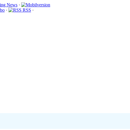
·
bo
·
RSS
·