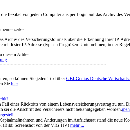
t, die flexibel von jedem Computer aus per Login auf das Archiv des 
irmennetzerke
as Archiv des VersicherungsJournals über die Erkennung Ihrer IP-Adres
 mit fester IP-Adresse (typisch für größere Unternehmen, in der Regel
u diesem Artikel
rung
ufen, so können Sie jeden Text über
GBI-Genios Deutsche Wirtschaft
en Sie
hier
.
ehlt?
 Fall eines Rücktritts von einem Lebensversicherungsvertrag zu tun. D
ch sei die Anschrift des Versicherers nicht bekanntgegeben worden.
mehr
gestellt
Kapitalmaßnahmen und Änderungen im Aufsichtsrat stand die neue Konze
. (Bild: Screenshot von der VIG-HV)
mehr ...