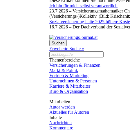
Diese Artikel könnten Sie noch interessiere
Ich bin für mich selbst verantwortlich
23.7.2026 –
Versicherungsmathematiker Chr
(Versicherungs-)Kollektiv. (Bild: Krischani
Sozialversicherung hatte 2025 höhere Kosten
16.7.2026 –
Der Dachverband der Sozialvers
Erweiterte Suche »
Themenbereiche
Versicherungen & Finanzen
Markt & Politik
Vertrieb & Marketing
Unternehmen & Personen
Karriere & Mitarbeiter
Büro & Organisation
Mitarbeiten
Autor werden
Aktuelles für Autoren
Inhalte
Nachrichten
Kommentare