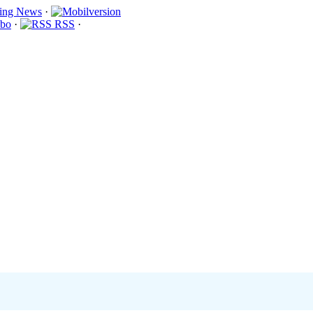
·
bo
·
RSS
·