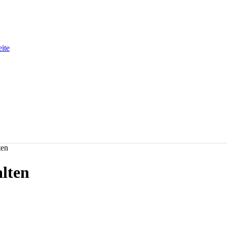
eite
ten
lten