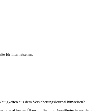
te für Internetseiten.
e Neuigkeiten aus dem VersicherungsJournal hinweisen?
hern die aktuellen Überschriften und Anreißertexte aus dem