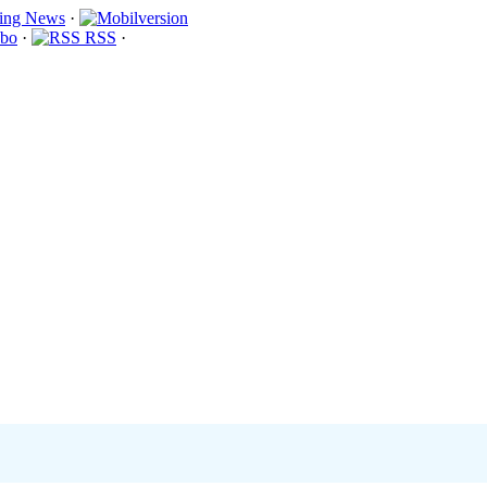
·
bo
·
RSS
·