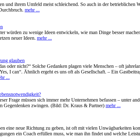
 und ihrem Umfeld meist schleichend. So auch in der betrieblichen We
 Durchbruch.
mehr ...
en
iter würden zu wenige Ideen entwickeln, wie man Dinge besser machen ka
etzen neuer Ideen.
mehr ...
erung glauben
h das oder nicht?“ Solche Gedanken plagen viele Menschen – oft jahrela
„Yes, I can“. Ähnlich ergeht es uns oft als Gesellschaft. – Ein Gastbei
hr ...
lebensnotwendigkeit?
dieser Frage müssen sich immer mehr Unternehmen befassen – unter an
m Gegenlenken zwingen. (Bild: Dr. Kraus & Partner)
mehr ...
n eine neue Richtung zu geben, ist oft mit vielen Unwägbarkeiten konfr
ngungen ein Coach erfüllen muss, wie man ihn findet und welche Leist