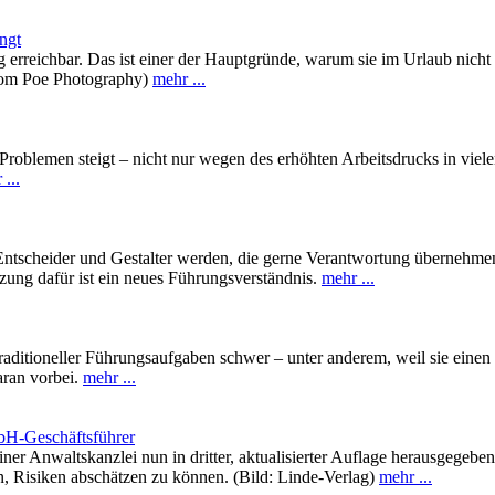
ngt
g erreichbar. Das ist einer der Hauptgründe, warum sie im Urlaub ni
: Tom Poe Photography)
mehr ...
 Problemen steigt – nicht nur wegen des erhöhten Arbeitsdrucks in vie
...
ntscheider und Gestalter werden, die gerne Verantwortung übernehmen, 
tzung dafür ist ein neues Führungsverständnis.
mehr ...
 traditioneller Führungsaufgaben schwer – unter anderem, weil sie ein
aran vorbei.
mehr ...
bH-Geschäftsführer
iner Anwaltskanzlei nun in dritter, aktualisierter Auflage herausgeg
en, Risiken abschätzen zu können. (Bild: Linde-Verlag)
mehr ...