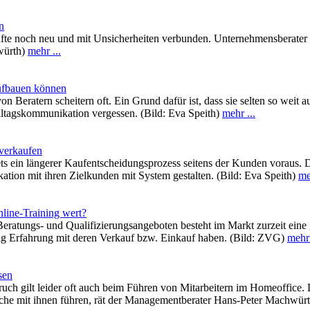
n
räfte noch neu und mit Unsicherheiten verbunden. Unternehmensberater 
hwürth)
mehr ...
ufbauen können
eratern scheitern oft. Ein Grund dafür ist, dass sie selten so weit au
lltagskommunikation vergessen. (Bild: Eva Speith)
mehr ...
verkaufen
s ein längerer Kaufentscheidungsprozess seitens der Kunden voraus. D
tion mit ihren Zielkunden mit System gestalten. (Bild: Eva Speith)
me
line-Training wert?
 Beratungs- und Qualifizierungsangeboten besteht im Markt zurzeit eine
ig Erfahrung mit deren Verkauf bzw. Einkauf haben. (Bild: ZVG)
mehr 
sen
h gilt leider oft auch beim Führen von Mitarbeitern im Homeoffice. Dab
he mit ihnen führen, rät der Managementberater Hans-Peter Machwürth