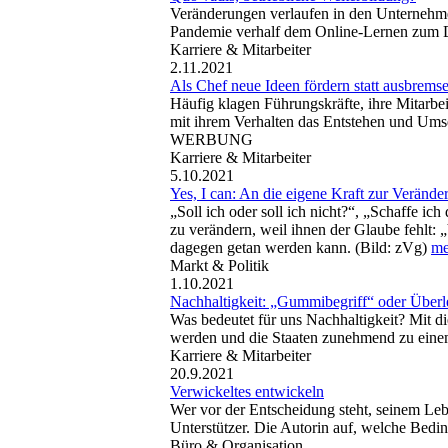
Veränderungen verlaufen in den Unternehmen
Pandemie verhalf dem Online-Lernen zum
Karriere & Mitarbeiter
2.11.2021
Als Chef neue Ideen fördern statt ausbrems
Häufig klagen Führungskräfte, ihre Mitarbe
mit ihrem Verhalten das Entstehen und Ums
WERBUNG
Karriere & Mitarbeiter
5.10.2021
Yes, I can: An die eigene Kraft zur Veränd
„Soll ich oder soll ich nicht?“, „Schaffe ic
zu verändern, weil ihnen der Glaube fehlt: 
dagegen getan werden kann. (Bild: zVg)
me
Markt & Politik
1.10.2021
Nachhaltigkeit: „Gummibegriff“ oder Über
Was bedeutet für uns Nachhaltigkeit? Mit 
werden und die Staaten zunehmend zu eine
Karriere & Mitarbeiter
20.9.2021
Verwickeltes entwickeln
Wer vor der Entscheidung steht, seinem Lebe
Unterstützer. Die Autorin auf, welche Bedi
Büro & Organisation