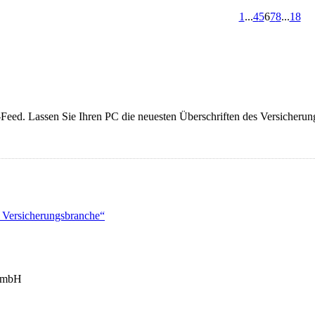
1
...
4
5
6
7
8
...
18
-Feed. Lassen Sie Ihren PC die neuesten Überschriften des Versicherun
 Versicherungsbranche“
GmbH