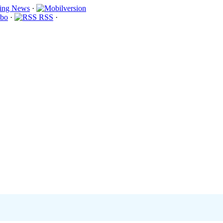
·
bo
·
RSS
·