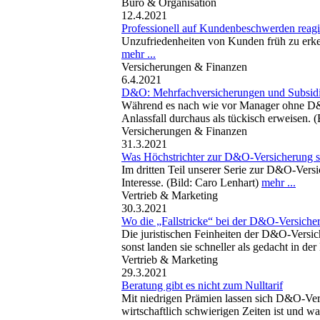
Büro & Organisation
12.4.2021
Professionell auf Kundenbeschwerden reagi
Unzufriedenheiten von Kunden früh zu erken
mehr ...
Versicherungen & Finanzen
6.4.2021
D&O: Mehrfachversicherungen und Subsidia
Während es nach wie vor Manager ohne D&O
Anlassfall durchaus als tückisch erweisen. 
Versicherungen & Finanzen
31.3.2021
Was Höchstrichter zur D&O-Versicherung 
Im dritten Teil unserer Serie zur D&O-Versi
Interesse. (Bild: Caro Lenhart)
mehr ...
Vertrieb & Marketing
30.3.2021
Wo die „Fallstricke“ bei der D&O-Versiche
Die juristischen Feinheiten der D&O-Versic
sonst landen sie schneller als gedacht in de
Vertrieb & Marketing
29.3.2021
Beratung gibt es nicht zum Nulltarif
Mit niedrigen Prämien lassen sich D&O-Ver
wirtschaftlich schwierigen Zeiten ist und w