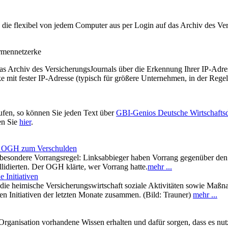
t, die flexibel von jedem Computer aus per Login auf das Archiv des 
irmennetzerke
as Archiv des VersicherungsJournals über die Erkennung Ihrer IP-Adres
 mit fester IP-Adresse (typisch für größere Unternehmen, in der Regel
ufen, so können Sie jeden Text über
GBI-Genios Deutsche Wirtschaft
en Sie
hier
.
n – OGH zum Verschulden
e besondere Vorrangsregel: Linksabbieger haben Vorrang gegenüber den
llidierten. Der OGH klärte, wer Vorrang hatte.
mehr ...
 Initiativen
zt die heimische Versicherungswirtschaft soziale Aktivitäten sowie M
ten Initiativen der letzten Monate zusammen. (Bild: Trauner)
mehr ...
Organisation vorhandene Wissen erhalten und dafür sorgen, dass es nut