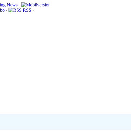
·
bo
·
RSS
·