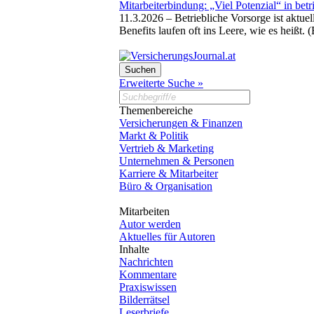
Mitarbeiterbindung: „Viel Potenzial“ in betr
11.3.2026 –
Betriebliche Vorsorge ist aktu
Benefits laufen oft ins Leere, wie es heißt. 
Erweiterte Suche »
Themenbereiche
Versicherungen & Finanzen
Markt & Politik
Vertrieb & Marketing
Unternehmen & Personen
Karriere & Mitarbeiter
Büro & Organisation
Mitarbeiten
Autor werden
Aktuelles für Autoren
Inhalte
Nachrichten
Kommentare
Praxiswissen
Bilderrätsel
Leserbriefe