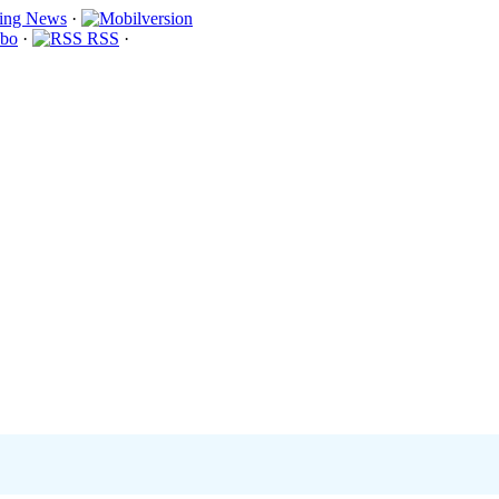
·
bo
·
RSS
·