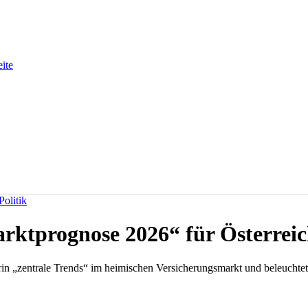
eite
olitik
rktprognose 2026“ für Österrei
rin „zentrale Trends“ im heimischen Versicherungsmarkt und beleuchtet