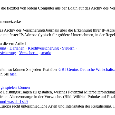
t, die flexibel von jedem Computer aus per Login auf das Archiv des 
irmennetzerke
as Archiv des VersicherungsJournals über die Erkennung Ihrer IP-Adres
 mit fester IP-Adresse (typisch für größere Unternehmen, in der Regel
u diesem Artikel
rung
·
Darlehen
·
Kreditversicherung
·
Steuern
·
rsicherung
·
Versicherungsmarkt
ufen, so können Sie jeden Text über
GBI-Genios Deutsche Wirtschaft
en Sie
hier
.
rge spielen können
ekte Leistungszusagen zu gestalten, welches Potenzial Mitarbeiterbind
lichen Altersvorsorge in der Vorwoche. (Bild: Wilfried Pohnke auf Pix
 und was darf sie?
Europa recht unterschiedliche Arten und Intensitäten der Regulierung. I