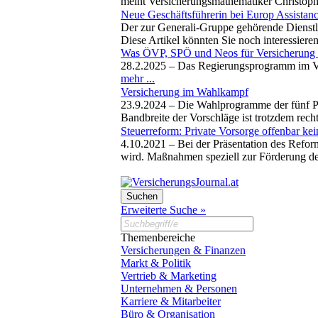
meint Versicherungsmathematiker Christoph 
Neue Geschäftsführerin bei Europ Assistan
Der zur Generali-Gruppe gehörende Dienstle
Diese Artikel könnten Sie noch interessiere
Was ÖVP, SPÖ und Neos für Versicherung 
28.2.2025 –
Das Regierungsprogramm im Ver
mehr ...
Versicherung im Wahlkampf
23.9.2024 –
Die Wahlprogramme der fünf Pa
Bandbreite der Vorschläge ist trotzdem rech
Steuerreform: Private Vorsorge offenbar kein
4.10.2021 –
Bei der Präsentation des Refo
wird. Maßnahmen speziell zur Förderung de
Erweiterte Suche »
Themenbereiche
Versicherungen & Finanzen
Markt & Politik
Vertrieb & Marketing
Unternehmen & Personen
Karriere & Mitarbeiter
Büro & Organisation