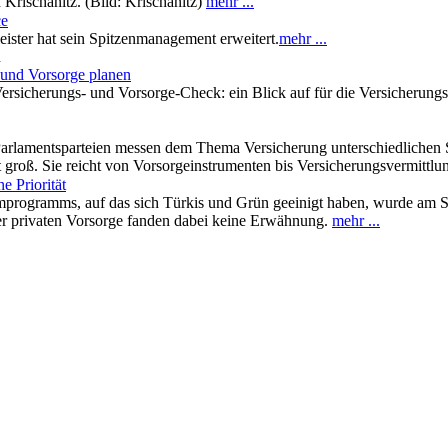
Krischanitz. (Bild: Krischanitz)
mehr ...
ce
ister hat sein Spitzenmanagement erweitert.
mehr ...
n
und Vorsorge planen
sicherungs- und Vorsorge-Check: ein Blick auf für die Versicherung
rlamentsparteien messen dem Thema Versicherung unterschiedlichen St
t groß. Sie reicht von Vorsorgeinstrumenten bis Versicherungsvermittl
e Priorität
rmprogramms, auf das sich Türkis und Grün geeinigt haben, wurde am S
r privaten Vorsorge fanden dabei keine Erwähnung.
mehr ...