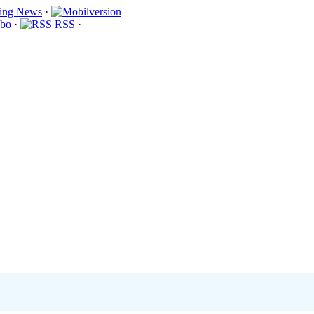
·
bo
·
RSS
·