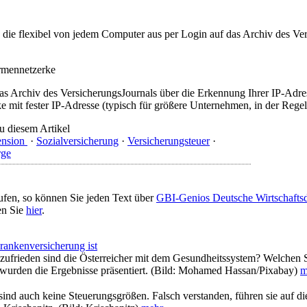
t, die flexibel von jedem Computer aus per Login auf das Archiv des 
irmennetzerke
as Archiv des VersicherungsJournals über die Erkennung Ihrer IP-Adres
 mit fester IP-Adresse (typisch für größere Unternehmen, in der Regel
u diesem Artikel
ension
·
Sozialversicherung
·
Versicherungsteuer
·
rge
ufen, so können Sie jeden Text über
GBI-Genios Deutsche Wirtschaft
en Sie
hier
.
rankenversicherung ist
 zufrieden sind die Österreicher mit dem Gesundheitssystem? Welchen 
g wurden die Ergebnisse präsentiert. (Bild: Mohamed Hassan/Pixabay)
m
e sind auch keine Steuerungsgrößen. Falsch verstanden, führen sie auf 