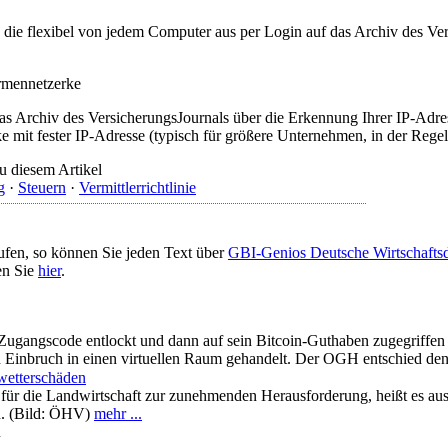
t, die flexibel von jedem Computer aus per Login auf das Archiv des 
irmennetzerke
as Archiv des VersicherungsJournals über die Erkennung Ihrer IP-Adres
 mit fester IP-Adresse (typisch für größere Unternehmen, in der Regel
u diesem Artikel
g
·
Steuern
·
Vermittlerrichtlinie
ufen, so können Sie jeden Text über
GBI-Genios Deutsche Wirtschaft
en Sie
hier
.
ugangscode entlockt und dann auf sein Bitcoin-Guthaben zugegriffen 
n Einbruch in einen virtuellen Raum gehandelt. Der OGH entschied den
wetterschäden
ür die Landwirtschaft zur zunehmenden Herausforderung, heißt es au
h. (Bild: ÖHV)
mehr ...
n