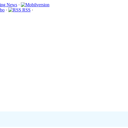
·
bo
·
RSS
·