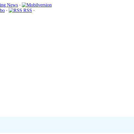
·
bo
·
RSS
·