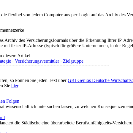
t, die flexibel von jedem Computer aus per Login auf das Archiv des 
irmennetzerke
as Archiv des VersicherungsJournals über die Erkennung Ihrer IP-Adres
 mit fester IP-Adresse (typisch für größere Unternehmen, in der Regel
u diesem Artikel
rategie
·
Versicherungsvermittler
·
Zielgruppe
ufen, so können Sie jeden Text über
GBI-Genios Deutsche Wirtschaft
en Sie
hier
.
hen Folgen
at wissenschaftlich untersuchen lassen, zu welchen Konsequenzen ein
auf
nciert die Städtische eine überarbeitete Berufsunfähigkeits-Versicher