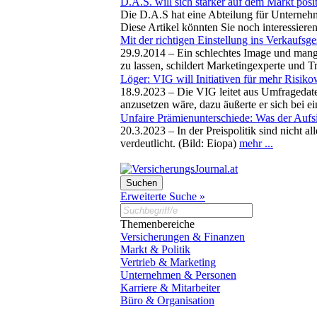
D.A.S. will sich stärker auf dem Markt posi
Die D.A.S hat eine Abteilung für Unterneh
Diese Artikel könnten Sie noch interessiere
Mit der richtigen Einstellung ins Verkaufsg
29.9.2014 –
Ein schlechtes Image und mange
zu lassen, schildert Marketingexperte und Tr
Löger: VIG will Initiativen für mehr Risiko
18.9.2023 –
Die VIG leitet aus Umfragedat
anzusetzen wäre, dazu äußerte er sich bei 
Unfaire Prämienunterschiede: Was der Aufsic
20.3.2023 –
In der Preispolitik sind nicht 
verdeutlicht. (Bild: Eiopa)
mehr ...
Erweiterte Suche »
Themenbereiche
Versicherungen & Finanzen
Markt & Politik
Vertrieb & Marketing
Unternehmen & Personen
Karriere & Mitarbeiter
Büro & Organisation