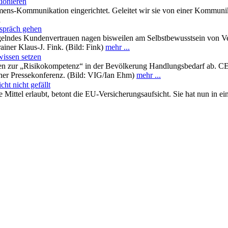
tionieren
mens-Kommunikation eingerichtet. Geleitet wir sie von einer Kommun
n
espräch gehen
lndes Kundenvertrauen nagen bisweilen am Selbstbewusstsein von Verm
ainer Klaus-J. Fink. (Bild: Fink)
mehr ...
wissen setzen
en zur „Risikokompetenz“ in der Bevölkerung Handlungsbedarf ab. CE
einer Pressekonferenz. (Bild: VIG/Ian Ehm)
mehr ...
ht nicht gefällt
alle Mittel erlaubt, betont die EU-Versicherungsaufsicht. Sie hat nun in